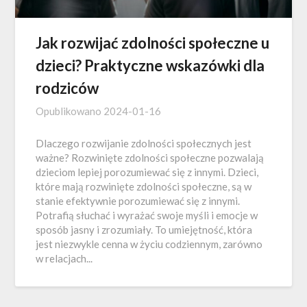
Jak rozwijać zdolności społeczne u
dzieci? Praktyczne wskazówki dla
rodziców
Opublikowano
2024-01-16
Dlaczego rozwijanie zdolności społecznych jest
ważne? Rozwinięte zdolności społeczne pozwalają
dzieciom lepiej porozumiewać się z innymi. Dzieci,
które mają rozwinięte zdolności społeczne, są w
stanie efektywnie porozumiewać się z innymi.
Potrafią słuchać i wyrażać swoje myśli i emocje w
sposób jasny i zrozumiały. To umiejętność, która
jest niezwykle cenna w życiu codziennym, zarówno
w relacjach...